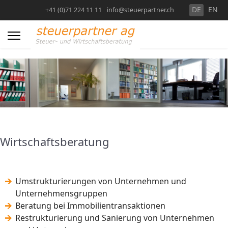
Select you
DE
EN
+41 (0)71 224 11 11
info@steuerpartner.ch
Wirtschaftsberatung
Umstrukturierungen von Unternehmen und
Unternehmensgruppen
Beratung bei Immobilientransaktionen
Restrukturierung und Sanierung von Unternehmen