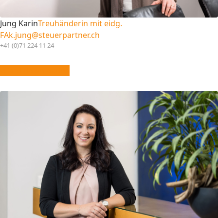
Jung Karin
Treuhänderin mit eidg.
FA
k.jung@steuerpartner.ch
+41 (0)71 224 11 24
vCard downloaden