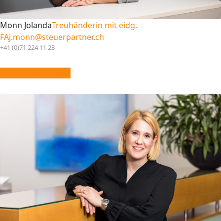
Monn Jolanda
Treuhänderin mit eidg.
FA
j.monn@steuerpartner.ch
+41 (0)71 224 11 23
vCard downloaden