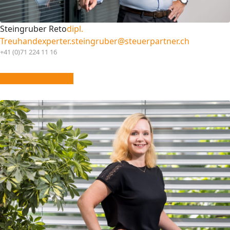
Steingruber Reto
dipl.
Treuhandexperte
r.steingruber@steuerpartner.ch
+41 (0)71 224 11 16
vCard downloaden