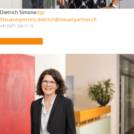
Dietrich Simone
dipl.
Steuerexpertin
s.dietrich@steuerpartner.ch
+41 (0)71 224 11 13
vCard downloaden