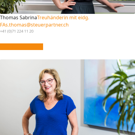
Thomas Sabrina
Treuhänderin mit eidg.
FA
s.thomas@steuerpartner.ch
+41 (0)71 224 11 20
vCard downloaden