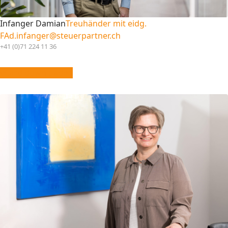
Infanger Damian
Treuhänder mit eidg.
FA
d.infanger@steuerpartner.ch
+41 (0)71 224 11 36
vCard downloaden