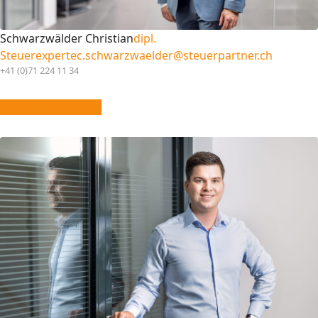
Schwarzwälder Christian
dipl.
Steuerexperte
c.schwarzwaelder@steuerpartner.ch
+41 (0)71 224 11 34
vCard downloaden