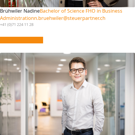
Brühwiler Nadine
Bachelor of Science FHO in Business
Administration
n.bruehwiler@steuerpartner.ch
+41 (0)71 224 11 28
vCard downloaden