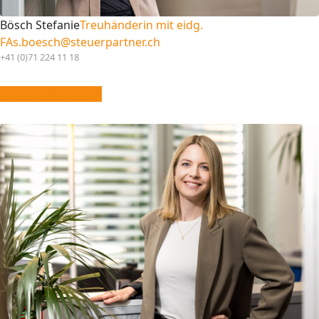
Bösch Stefanie
Treuhänderin mit eidg.
FA
s.boesch@steuerpartner.ch
+41 (0)71 224 11 18
vCard downloaden