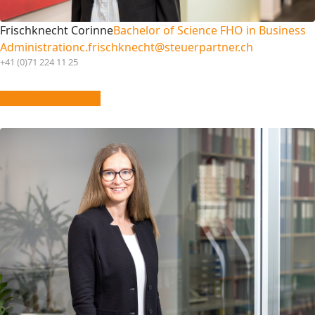
Frischknecht Corinne
Bachelor of Science FHO in Business
Administration
c.frischknecht@steuerpartner.ch
+41 (0)71 224 11 25
vCard downloaden