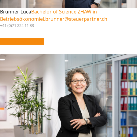
Brunner Luca
Bachelor of Science ZHAW in
Betriebsökonomie
l.brunner@steuerpartner.ch
+41 (0)71 224 11 33
vCard downloaden