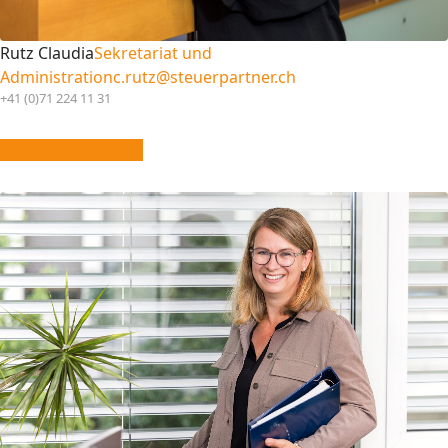
Rutz Claudia
Sekretariat und
Administration
c.rutz@steuerpartner.ch
+41 (0)71 224 11 31
vCard downloaden