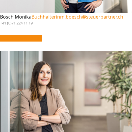
Bösch Monika
Buchhalterin
m.boesch@steuerpartner.ch
+41 (0)71 224 11 19
vCard downloaden