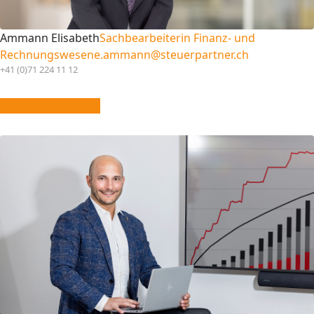
Ammann Elisabeth
Sachbearbeiterin Finanz- und
Rechnungswesen
e.ammann@steuerpartner.ch
+41 (0)71 224 11 12
vCard downloaden