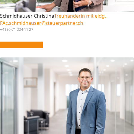
Schmidhauser Christina
Treuhänderin mit eidg.
FA
c.schmidhauser@steuerpartner.ch
+41 (0)71 224 11 27
vCard downloaden