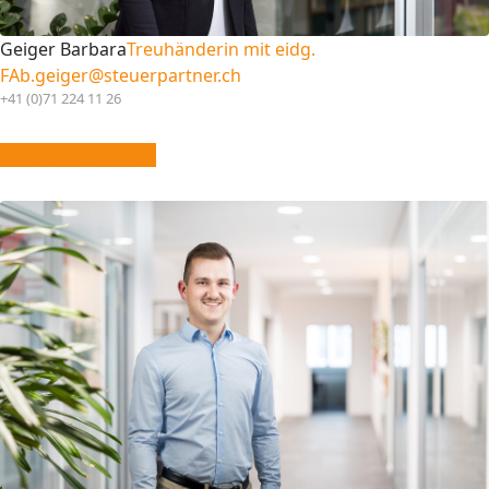
Geiger Barbara
Treuhänderin mit eidg.
FA
b.geiger@steuerpartner.ch
+41 (0)71 224 11 26
vCard downloaden