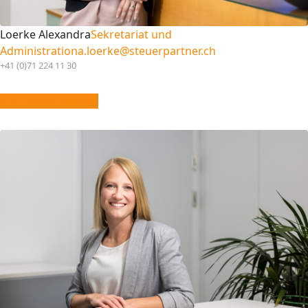
Loerke Alexandra
Sekretariat und
Administration
a.loerke@steuerpartner.ch
+41 (0)71 224 11 30
vCard downloaden