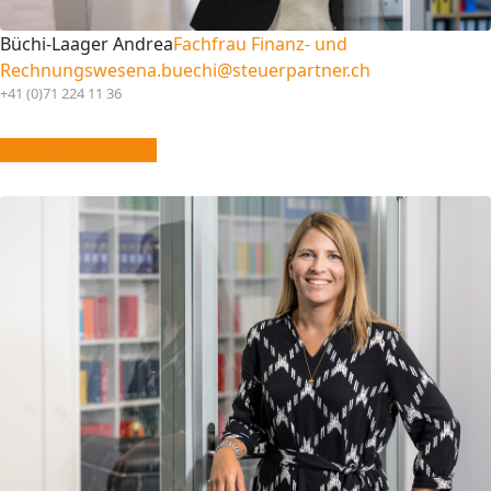
Büchi-Laager Andrea
Fachfrau Finanz- und
Rechnungswesen
a.buechi@steuerpartner.ch
+41 (0)71 224 11 36
vCard downloaden