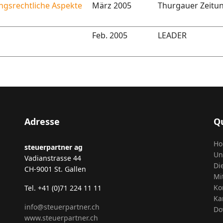
ngsrechtliche Aspekte
März 2005
Thurgauer Zeitu
Feb. 2005
LEADER
Adresse
Qu
H
steuerpartner ag
Un
Vadianstrasse 44
Di
CH-9001 St. Gallen
Mi
Ko
Tel. +41 (0)71 224 11 11
Ka
info@steuerpartner.ch
Do
www.steuerpartner.ch