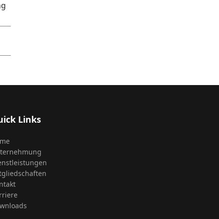
ng
ick Links
ome
ternehmung
enstleistungen
tgliedschaften
ntakt
rriere
wnloads